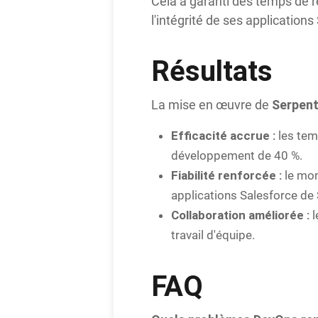
Cela a garanti des temps de ré
l'intégrité de ses applications
Résultats
Serpen
La mise en œuvre de
Efficacité accrue :
les temp
développement de 40 %.
Fiabilité renforcée :
le mon
applications Salesforce de S
Collaboration améliorée :
l
travail d'équipe.
FAQ