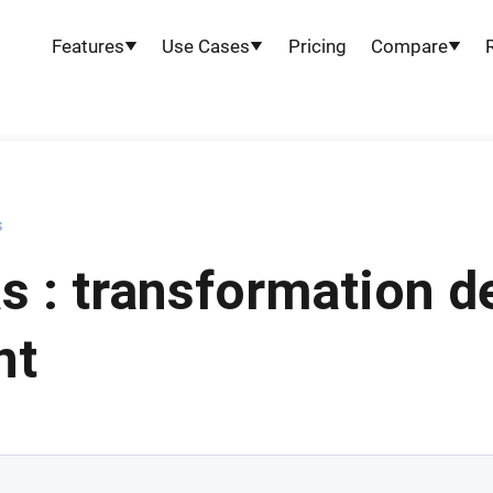
Features
Use Cases
Pricing
Compare
s
s : transformation de
nt