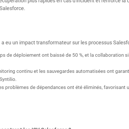
cupération plus rapides en cas d'incident et renforcé la co
 Salesforce.
t
a eu un impact transformateur sur les processus Salesfo
s de déploiement ont baissé de 50 %, et la collaboration sim
itoring continu et les sauvegardes automatisées ont garant
yntilio.
es problèmes de dépendances ont été éliminés, favorisant un