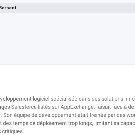
 Serpent
Transformation
de Syntilio
avec Serpent
éveloppement logiciel spécialisée dans des solutions inn
es Salesforce listés sur AppExchange, faisait face à de
 Son équipe de développement était freinée par des wor
des temps de déploiement trop longs, limitant sa capaci
 critiques.