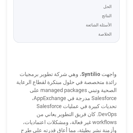
الحل
النتائج
الأسئلة الشائعة
الخلاصة
تحول
Syntilio
باستخدام
Syntilio
واجهت
، وهي شركة تطوير برمجيات
Serpent
رائدة متخصصة في حلول مبتكرة لقطاع الرعاية
الصحية وتبني managed packages على
Salesforce مدرجة في AppExchange،
تحديات كبيرة في عمليات Salesforce
DevOps. كان فريق التطوير يعاني من
workflows غير فعالة، ومشكلات اعتماديات،
وأزمنة نشر بطيئة، مما أعاق قدرته على طرح