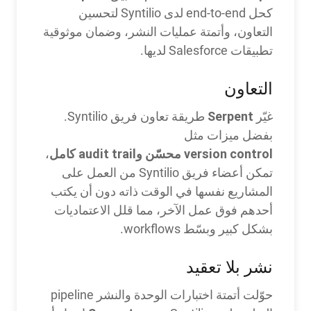
كحل end-to-end لدى Syntilio لتحسين
التعاون، وأتمتة عمليات النشر، وضمان موثوقية
تطبيقات Salesforce لديها.
التعاون
Serpent
غيّر
طريقة تعاون فريق Syntilio.
بفضل ميزات مثل
version control محسّن وaudit trail كامل
،
تمكن أعضاء فريق Syntilio من العمل على
المشاريع نفسها في الوقت ذاته دون أن يكتب
أحدهم فوق عمل الآخر، مما قلل الاعتماديات
بشكل كبير وبسّط workflows.
نشر بلا تعقيد
حوّلت أتمتة اختبارات الوحدة والنشر pipeline