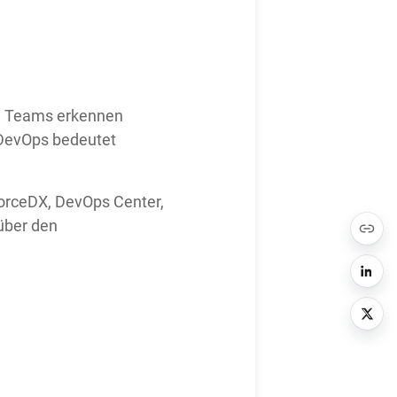
b. Teams erkennen
 DevOps bedeutet
forceDX, DevOps Center,
über den