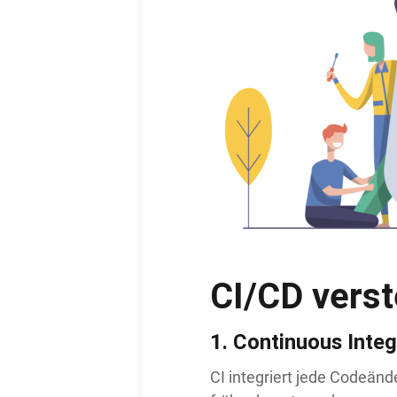
CI/CD vers
1.
Continuous Integ
CI integriert jede Codeän