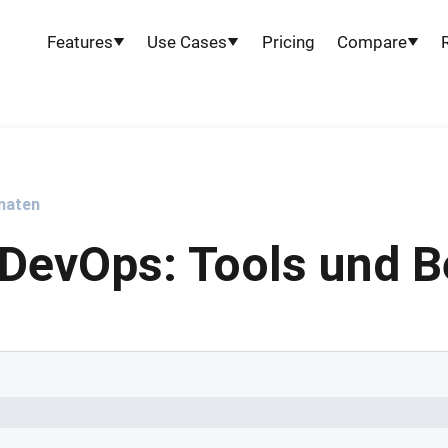
Features
Use Cases
Pricing
Compare
onaten
DevOps: Tools und B