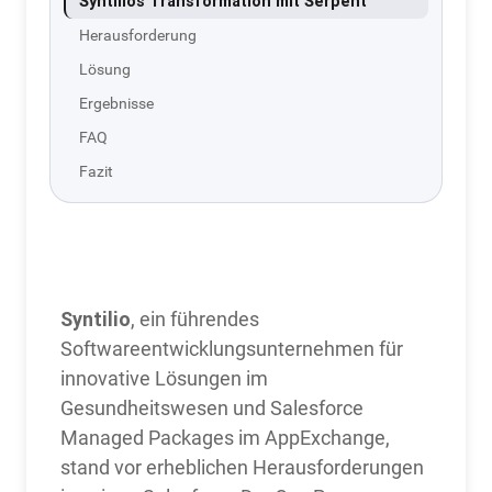
Syntilios Transformation mit Serpent
Herausforderung
Lösung
Ergebnisse
FAQ
Fazit
Syntilios
Transformation
mit Serpent
Syntilio
, ein führendes
Softwareentwicklungsunternehmen für
innovative Lösungen im
Gesundheitswesen und Salesforce
Managed Packages im AppExchange,
stand vor erheblichen Herausforderungen