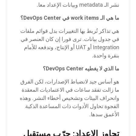
نشر الـ metadata وبيانات الإعداد معا.
ما هي الـ work items في DevOps Center؟
هي تذاكر تُربط بها التغييرات بدل قوائم ملفات
في جدول بيانات. ترى فورا إن كان العنصر في
Integration أو UAT أو الإنتاج، وتدفعه للأمام
بنقرة واحدة.
ما الذي لا يغطيه DevOps Center؟
هو أساس جيد لانضباط الإصدارات، لكن الفرق
ما زالت تفقد ساعات في الاعتماديات المعقدة
وانحراف البيئات وتشخيص أخطاء النشر. وهذه
الفجوة تحاول الأدوات ذات المساعدة الذكية
الأعمق سدها.
تجاوز الإعداد: جرّب مستقبل