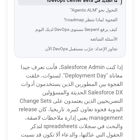
ما الجديد في DevOps Center Beta؟
التحول نحو "Agentic ALM"
الفجوة: لماذا تنتظر roadmap؟
كيف يرفع Serpent مستوى DevOps لديك اليوم
الأسئلة الشائعة
تجاوز الإعداد: جرّب مستقبل DevOps الآن
إذا كنت Salesforce Admin، فأنت تعرف جيدا
معاناة "Deployment Day". لسنوات، خلقت
الفجوة بين المطورين الذين يستخدمون أدوات
Salesforce DX الحديثة والمسؤولين
التصريحيين الذين يعتمدون على Change Sets
اليدوية فجوة تعاون كبيرة. تاريخيا، كان release
management يعني إدارة ملاحظات لاصقة،
والبحث في سجلات spreadsheets لتذكر
الحقول التي عدّلتها، والدعاء ألا تكون قد نسيت