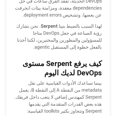
DevOps الحديثة، تفقد الفرق ساعات في حل
dependencies معقدة، ومزامنة بيئات انجرفت
عن بعضها، وتشخيص deployment errors.
Serpent
لهذا السبب بالضبط بنينا
. نحن نشارك
رؤية الصناعة في جعل DevOps متاحا
للمسؤولين والمطورين والمختبرين، لكننا أخذنا
بالفعل خطوة إلى المستقبل agentic.
كيف يرفع Serpent مستوى
DevOps لديك اليوم
بينما تساعدك الأدوات القياسية على نقل
metadata من النقطة A إلى النقطة B، يعمل
Serpent كمهندس إضافي لا يتعب داخل فريقك.
هذه بعض القدرات المتقدمة التي يقدمها
Serpent وتتجاوز بكثير toolkits القياسية: