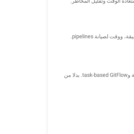
ستعادة الوقت وتقليل المخاطر.
تزيل أدوات Salesforce DevOps الحديثة هذا الحاجز. تستبدل الإعدادات الثقيلة بالكود بأتمتة مرئية وtask-based GitFlow. بدلا من