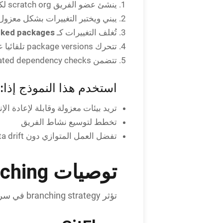
ينشئ عضو الفريق scratch org لكل task من source control.
يبني ويختبر التغييرات بشكل معزول
cked packages
تُغلف التغييرات كـ
تتحرك package versions تلقائيا عبر Git environments: Feature → QA → UAT → Production.
تتضمن validation automated dependency checks وtest suites.
استخدم هذا النموذج إذا:
تريد بيئات معزولة وقابلة لإعادة الإن
تخطط لتوسيع نشاط الفريق
تفضل العمل المتوازي دون sandbox data drift
توصيات branching واضحة
تؤثر branching strategy في سرعة الفريق ومخاطره. نمطان شائعان يعملان جيدا: