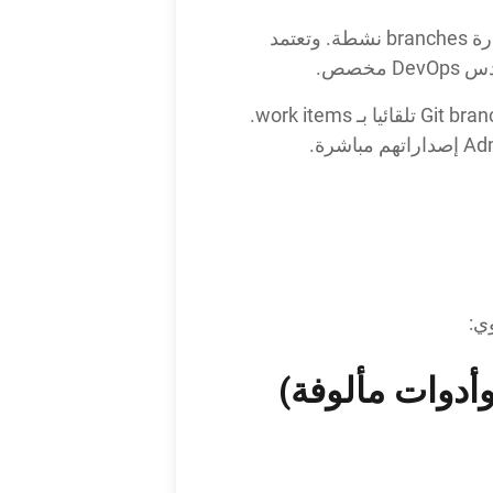
في النموذج القديم، تعتمد الإعدادات على CLI scripts وملفات يدوية. ويتطلب Git integration إدارة branches نشطة. وتعتمد
في نموذج self-service الحديث، تتم الإعدادات عبر واجهة مرئية قائمة على المهام. يتم ربط Git branches تلقائيا بـ work items.