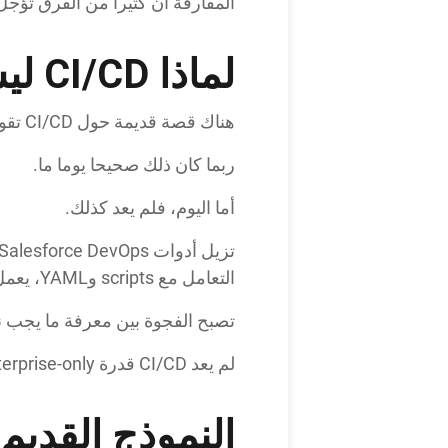
المفارقة أن كثيرا من الفرق تؤجل 
لماذا CI/CD ليس للمؤسسات فقط
هناك قصة قديمة حول CI/CD تقول إنك تحتاج إلى مهندس مخصص، وخوادم خاصة، وخبرة Git عميقة، ووقت لصيانة pipelines.
ربما كان ذلك صحيحا يوما ما.
أما اليوم، فلم يعد كذلك.
التعامل مع scripts وYAML، يعمل الفريق من واجهة واضحة تعكس طريقة عمله بالفعل.
تصبح الفجوة بين معرفة ما يجب نشره ورؤيته live وvalidated 
لم يعد CI/CD قدرة enterprise-only. إنه delivery منظم أصبح متاحا.
النموذج القديم 