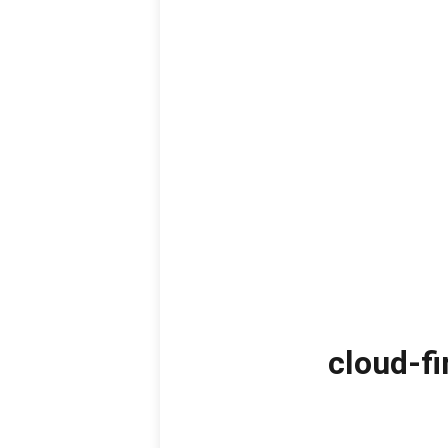
 فريق Scratch Org + Packaging (cloud-first