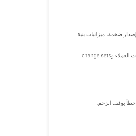
سسات الكبيرة: فرق إصدار ضخمة، ميزانيات بنية
في الوقت نفسه، يحاول فريقك المكون من ثلاثة أو خمسة أشخاص مواكبة الطلبات. تديرون طلبات العملاء وchange sets
 خطأ يوقف الزخم.