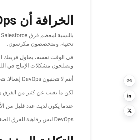
الخرافة أن DevOps للفرق الكبيرة فقط
تحتية، ومتخصصون مكرسون.
وتصلحون مشكلات الإنتاج في اللحظة الأخيرة. لذلك 
أنتم لا تتجنبون DevOps إهمالا. تتجنبونه لأن تكلفة الإعداد تبدو أعلى من العائد.
لكن ما يغيب عن كثير من الفرق ه
عندما يكون لديك عدد قليل من ال
DevOps ليس رفاهية للفرق الصغيرة. في حالات كثيرة، هو ميزتها غير العادلة.