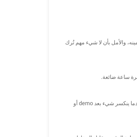
التحقق من dependencies، ومراجعة ما تم تضمينه، والأمل بأن لا شيء مهم تُرك
ولا يشمل ذلك rework بسبب dependencies مفقودة، أو approvals إضافية، أو تبديل السياق عندما ينكسر شيء بعد demo أو