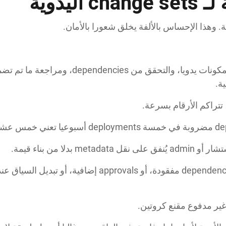
اليدوية
كل deployment يتطلب اختيار المكونات يدويا، و
ة.
دلا من بناء قيمة.