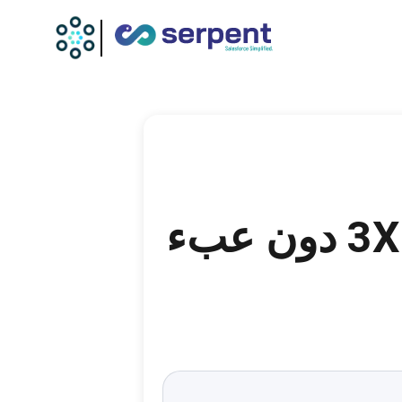
كيف تشحن فرق Salesforce أسرع 3X دون عبء