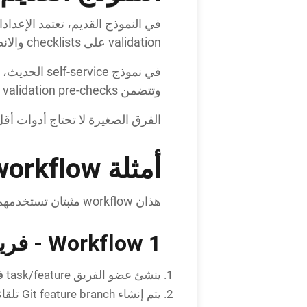
validation على checklists والانضباط. Rollbacks نادرة وغالبا يدوية. والملكية تقع عادة على مهندس DevOps مخصص.
وتتضمن validation pre-checks مدمجة. ويصبح rollback نقرة واحدة. يمتلك Developers وAdmins إصداراتهم مباشرة.
الفرق الصغيرة لا تحتاج أدوات أق
أمثلة workflow واضحة
هذان workflow مثبتان تستخدمهما فرق Salesforce الصغيرة للشحن بسرعة دون overhead يدوي:
Workflow 1 - فريق يركز على Sandbox (org أصغر وأدوات مألوفة)
ينشئ عضو الفريق task/feature في نظام تتبع العمل مثل Jira.
يتم إنشاء Git feature branch تلقائيا للمهمة.