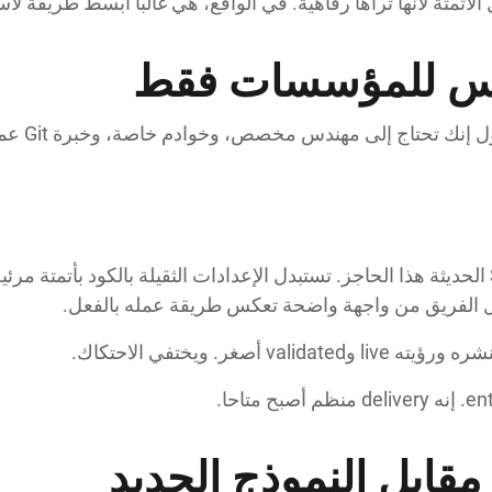
الأتمتة لأنها تراها رفاهية. في الواقع، هي غالبا أبسط طريقة لا
أصغر. ويختفي الاحتكاك.
مقابل النموذج الجديد