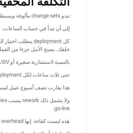
التكلفة المخفية لـ change sets 
تبدو change sets مألوفة وبسيطة. وهذا الإحساس بالألفة يخلق شعورا بالأمان.
إلى أن تبدأ في حساب الساعات.
خلفك. يصبح الأمل جزءا من العملي
بالنسبة لاستشارية صغيرة أو ISV، تتراكم الأرقام بسرعة.
حتى ثلاث ساعات لكل deployment مضروبة في خمسة deployments أسبوعيا تعني خمس عشرة ساعة ضائعة.
هذا يقارب نصف أسبوع عمل لمستشار أو admin يُنفق على نقل metadata ب
go-live.
هذه ليست كفاءة. إنها overhead غير مدفوع مقنع كروتين.