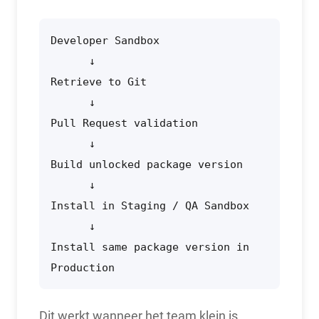
Developer Sandbox

      ↓

Retrieve to Git

      ↓

Pull Request validation

      ↓

Build unlocked package version

      ↓

Install in Staging / QA Sandbox

      ↓

Install same package version in 
Production
Dit werkt wanneer het team klein is,