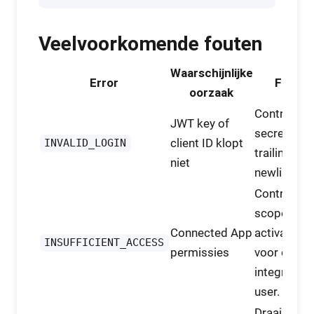
Veelvoorkomende fouten
Waarschijnlijke
Error
Fix
oorzaak
Controleer
JWT key of
secrets en
client ID klopt
INVALID_LOGIN
trailing
niet
newlines.
Controleer
scopes en
Connected App
activatie
INSUFFICIENT_ACCESS
permissies
voor de
integration
user.
Draai
sf