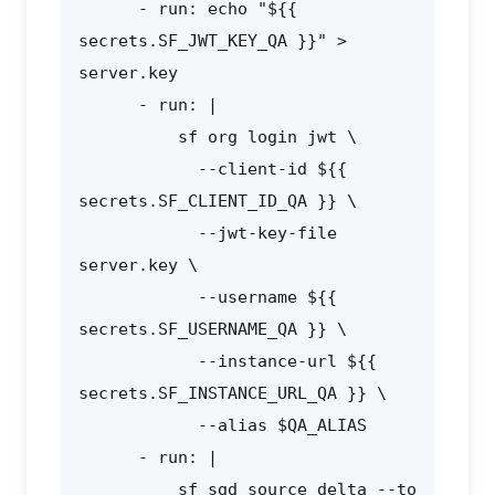
      - run: echo "${{ 
secrets.SF_JWT_KEY_QA }}" > 
server.key

      - run: |

          sf org login jwt \

            --client-id ${{ 
secrets.SF_CLIENT_ID_QA }} \

            --jwt-key-file 
server.key \

            --username ${{ 
secrets.SF_USERNAME_QA }} \

            --instance-url ${{ 
secrets.SF_INSTANCE_URL_QA }} \

            --alias $QA_ALIAS

      - run: |

          sf sgd source delta --to 