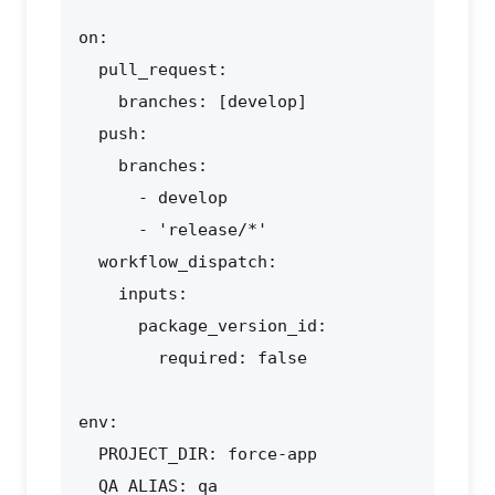
on:

  pull_request:

    branches: [develop]

  push:

    branches:

      - develop

      - 'release/*'

  workflow_dispatch:

    inputs:

      package_version_id:

        required: false

env:

  PROJECT_DIR: force-app

  QA_ALIAS: qa
