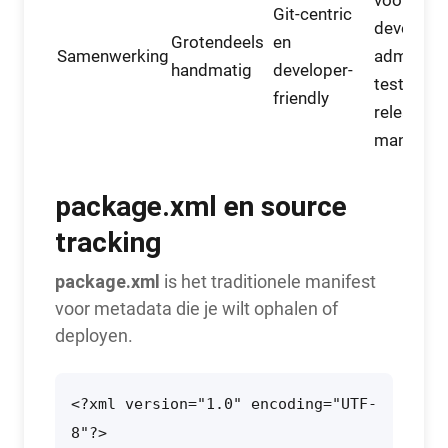
voor
Git-centric
developer
Grotendeels
en
Samenwerking
admins,
handmatig
developer-
testers e
friendly
release
manager
package.xml en source
tracking
package.xml
is het traditionele manifest
voor metadata die je wilt ophalen of
deployen.
<?xml version="1.0" encoding="UTF-
8"?>
