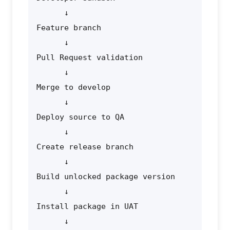
      ↓

Feature branch

      ↓

Pull Request validation

      ↓

Merge to develop

      ↓

Deploy source to QA

      ↓

Create release branch

      ↓

Build unlocked package version

      ↓

Install package in UAT

      ↓
