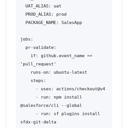
  UAT_ALIAS: uat

  PROD_ALIAS: prod

  PACKAGE_NAME: SalesApp

jobs:

  pr-validate:

    if: github.event_name == 
'pull_request'

    runs-on: ubuntu-latest

    steps:

      - uses: actions/checkout@v4

      - run: npm install 
@salesforce/cli --global

      - run: sf plugins install 
sfdx-git-delta
