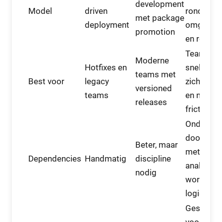
development
Model
driven
rond Git,
met package
deployment
omgevin
promotion
en releas
Teams di
Moderne
Hotfixes en
snelheid,
teams met
Best voor
legacy
zichtbaar
versioned
teams
en minde
releases
friction wi
Onderste
door
Beter, maar
metadata
Dependencies
Handmatig
discipline
analyse e
nodig
workflow
logica
Geschikt