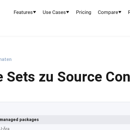
Features
Use Cases
Pricing
Compare
onaten
 Sets zu Source Con
n managed packages
LI-Ära