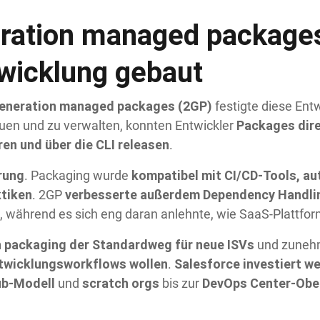
ration managed packages
wicklung gebaut
eneration managed packages (2GP)
festigte diese Entw
Packages dire
uen und zu verwalten, konnten Entwickler
eren und über die CLI releasen
.
rung
kompatibel mit CI/CD-Tools, a
. Packaging wurde
tiken
verbesserte außerdem Dependency Handl
. 2GP
, während es sich eng daran anlehnte, wie SaaS-Plattfo
 packaging der Standardweg für neue ISVs
und zuneh
ntwicklungsworkflows wollen
Salesforce investiert we
.
b-Modell
scratch orgs
DevOps Center-Obe
und
bis zur