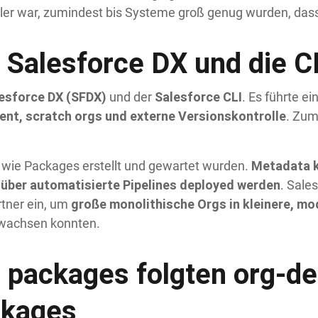
ler war, zumindest bis Systeme groß genug wurden, das
 Salesforce DX und die C
esforce DX (SFDX)
Salesforce CLI
und der
. Es führte e
nt, scratch orgs und externe Versionskontrolle
. Zum
Metadata ko
, wie Packages erstellt und gewartet wurden.
 über automatisierte Pipelines deployed werden
. Sale
große monolithische Orgs in kleinere, m
tner ein, um
 wachsen konnten.
 packages folgten org-d
ckages