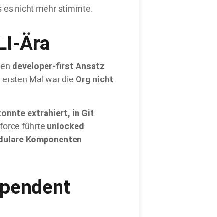
s es nicht mehr stimmte.
LI-Ära
developer-first Ansatz
inen
Org nicht
 ersten Mal war die
nnte extrahiert, in Git
unlocked
sforce führte
odulare Komponenten
ependent