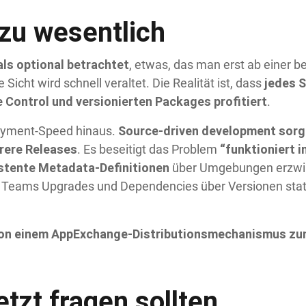
 zu wesentlich
ls optional betrachtet
, etwas, das man erst ab einer 
jedes 
icht wird schnell veraltet. Die Realität ist, dass
 Control und versionierten Packages profitiert
.
Source-driven development sorgt
loyment-Speed hinaus.
rere Releases
“funktioniert i
. Es beseitigt das Problem
stente Metadata-Definitionen
über Umgebungen erzwi
l Teams Upgrades und Dependencies über Versionen stat
von einem AppExchange-Distributionsmechanismus zu
tzt fragen sollten