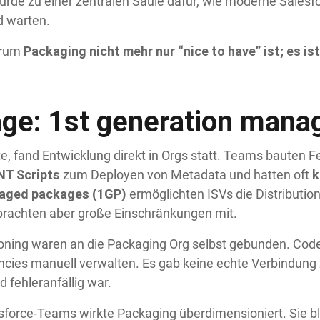
rde zu einer zentralen Säule dafür, wie moderne Sales
d warten.
Packaging nicht mehr nur “nice to have” ist
;
es is
arum
age: 1st generation man
te, fand Entwicklung direkt in Orgs statt. Teams bauten F
NT Scripts
k
zum Deployen von Metadata und hatten oft
naged packages (1GP)
ermöglichten ISVs die Distribut
brachten aber große Einschränkungen mit.
oning waren an die Packaging Org selbst gebunden. Code 
ies manuell verwalten. Es gab keine echte Verbindung 
fehleranfällig war.
sforce-Teams wirkte Packaging überdimensioniert. Sie bl