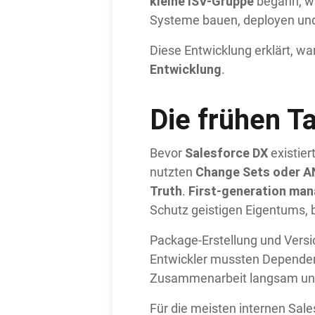
kleine ISV-Gruppe
begann, wu
Systeme bauen, deployen un
Diese Entwicklung erklärt, w
Entwicklung
.
Die frühen T
Salesforce DX
Bevor
existier
Change Sets oder A
nutzten
Truth
First-generation ma
.
Schutz geistigen Eigentums, 
Package-Erstellung und Versi
Entwickler mussten Dependenc
Zusammenarbeit langsam und 
Für die meisten internen Sale