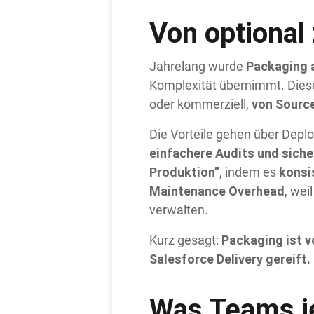
Von optional
Packaging a
Jahrelang wurde
Komplexität übernimmt. Diese S
von Source
oder kommerziell,
Die Vorteile gehen über Dep
einfachere Audits und siche
Produktion”
konsi
, indem es
Maintenance Overhead
, wei
verwalten.
Packaging ist 
Kurz gesagt:
Salesforce Delivery gereift.
Was Teams je